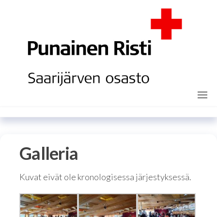
Перейти
к
содержимому
sprsaarijarvi.fi
Galleria
Kuvat eivät ole kronologisessa järjestyksessä.