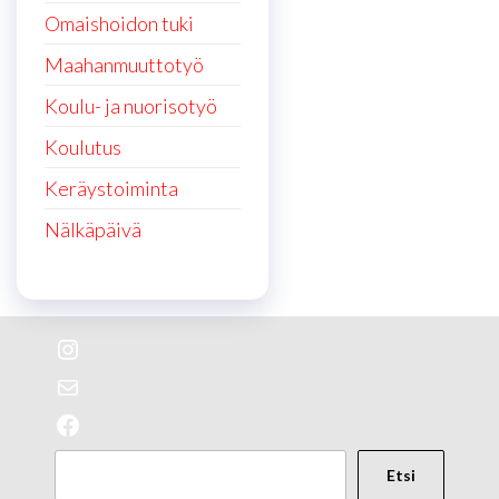
Omaishoidon tuki
Maahanmuuttotyö
Koulu- ja nuorisotyö
Koulutus
Keräystoiminta
Nälkäpäivä
Instagram
Почта
Facebook
Поиск
Etsi